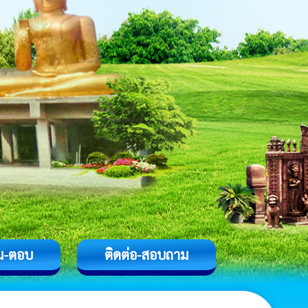
ม-ตอบ
ติดต่อ-สอบถาม